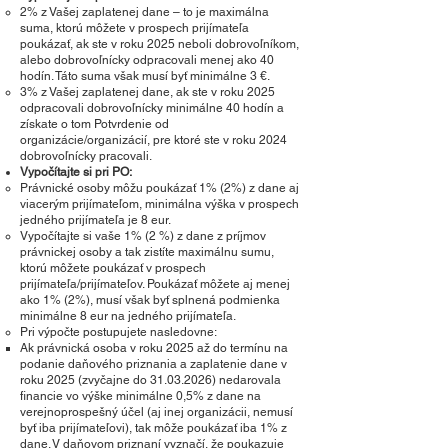
2% z Vašej zaplatenej dane – to je maximálna
suma, ktorú môžete v prospech prijímateľa
poukázať, ak ste v roku 2025 neboli dobrovoľníkom,
alebo dobrovoľnícky odpracovali menej ako 40
hodín. Táto suma však musí byť minimálne 3 €.
3% z Vašej zaplatenej dane, ak ste v roku 2025
odpracovali dobrovoľnícky minimálne 40 hodín a
získate o tom Potvrdenie od
organizácie/organizácií, pre ktoré ste v roku 2024
dobrovoľnícky pracovali.
Vypočítajte si pri PO:
Právnické osoby môžu poukázať 1% (2%) z dane aj
viacerým prijímateľom, minimálna výška v prospech
jedného prijímateľa je 8 eur.
Vypočítajte si vaše 1% (2 %) z dane z príjmov
právnickej osoby a tak zistíte maximálnu sumu,
ktorú môžete poukázať v prospech
prijímateľa/prijímateľov. Poukázať môžete aj menej
ako 1% (2%), musí však byť splnená podmienka
minimálne 8 eur na jedného prijímateľa.
Pri výpočte postupujete nasledovne:
Ak právnická osoba v roku 2025 až do termínu na
podanie daňového priznania a zaplatenie dane v
roku 2025 (zvyčajne do
31.03.2026)
nedarovala
financie vo výške minimálne 0,5% z dane na
verejnoprospešný účel (aj inej organizácii, nemusí
byť iba prijímateľovi), tak môže poukázať iba 1% z
dane. V daňovom priznaní vyznačí, že poukazuje