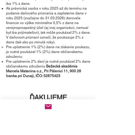
iba 1% z dane.
Ak právnická osoba v roku 2025 až do termínu na
podanie daňového priznania a zaplatenie dane v
roku 2025 (zvyčajne do
31.03.2026)
darovala
financie vo výške minimálne 0,5% z dane na
verejnoprospešný účel (aj inej organizácii, nemusí
byť iba prijímateľovi), tak môže poukázať 2% z dane.
V daňovom priznaní označí, že poukazuje 2% z
dane (tak ako po minulé roky).
Pre uplatnenie 1% (2%) dane na získanie poukazu,
je nutné poukázať 1% (2%) dane občianskemu
združeniu
Pre uplatnenie 2% daní je nutné poukázať 2% dane
občianskemu združeniu
Bežecká akadémia
Marcela Matanina o.z., Pri Pálenici 11, 900 28
Ivanka pri Dunaji, IČO:
52875423
ĎAKUJEME