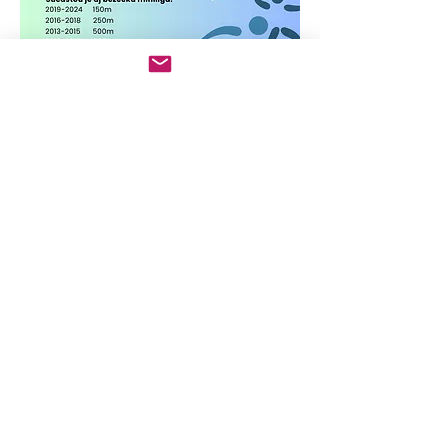
KONTAKT
Kontaktný formulár:
Bežecká akadémia Marcela Matanina o.z.
Pri Pálenici 11
90028 Ivanka pri Dunaji
Telefón:
+421 905 594 658
E-mail:
ahoj@bamm.sk