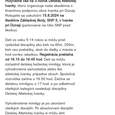
Pozývame vás na 3.ročník Detskej Atletickej
Ivanky
, ktorú organizuje naša akadémia s
finančnou podporou obce Ivanka pri Dunaji.
Podujatie sa uskutoční
15.8.2024
na
štadióne Základnej školy, SNP 3, v Ivanke
pri Dunaji
(parkovanie na Ulici SNP pred
školou).
Deti vo veku 5-14 rokov si môžu prísť
vyskúšať disciplíny ako beh na 60m, 250m,
beh cez prekážky, skok do diaľky z miesta a
hod vortex raketkou.
Registrácia prebieha
od 16.15 do 16.45 hod
. Deti sa môžu
zúčastniť detskej bežeckej miniligy, ktorá je
vyhodnotená samostatne alebo iba
atletickej Ivanky, prípadne oboch. Spoločná
rozcvička začína o 16.50 hod. Začína sa
detskou miniligou o 17 hod. a po odbehnutí
všetkých kategórii nasledujú disciplíny
Detskej Atletickej Ivanky.
Vyhodnotenie miniligy je po ukončení
všetkých disciplín. Po absolvovaní disciplín
Detskej Atletickej Ivanky si môžu deti